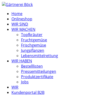
Home
Onlineshop
WIR SIND
WIR MACHEN
Topfkräuter
Fruchtgemüse
Frischgemüse
Jungpflanzen
Lebensmittelrettung
WIR HABEN
Bestelllisten
Pressemitteilungen
Produktzertifikate
Jobs
WIR
Kundenportal B2B